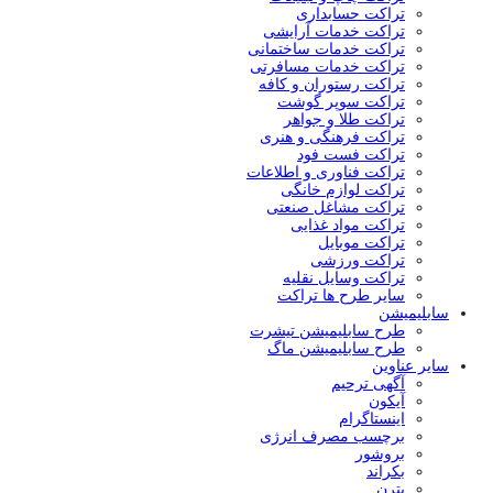
تراکت حسابداری
تراکت خدمات آرایشی
تراکت خدمات ساختمانی
تراکت خدمات مسافرتی
تراکت رستوران و کافه
تراکت سوپر گوشت
تراکت طلا و جواهر
تراکت فرهنگی و هنری
تراکت فست فود
تراکت فناوری و اطلاعات
تراکت لوازم خانگی
تراکت مشاغل صنعتی
تراکت مواد غذایی
تراکت موبایل
تراکت ورزشی
تراکت وسایل نقلیه
سایر طرح ها تراکت
سابلیمیشن
طرح سابلیمیشن تیشرت
طرح سابلیمیشن ماگ
سایر عناوین
آگهی ترحیم
آیکون
اینستاگرام
برچسب مصرف انرژی
بروشور
بکراند
پترن