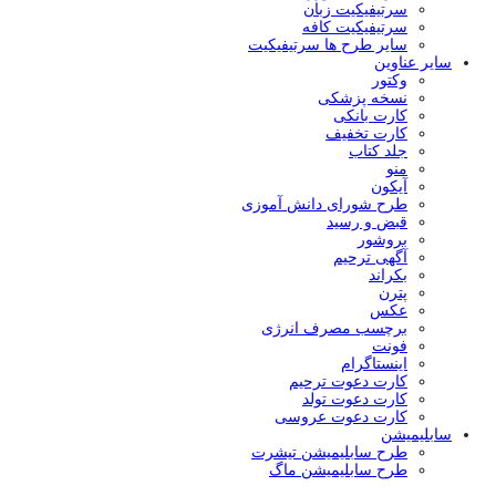
سرتیفیکیت زبان
سرتیفیکیت کافه
سایر طرح ها سرتیفیکیت
سایر عناوین
وکتور
نسخه پزشکی
کارت بانکی
کارت تخفیف
جلد کتاب
منو
آیکون
طرح شورای دانش آموزی
قبض و رسید
بروشور
آگهی ترحیم
بکراند
پترن
عکس
برچسب مصرف انرژی
فونت
اینستاگرام
کارت دعوت ترحیم
کارت دعوت تولد
کارت دعوت عروسی
سابلیمیشن
طرح سابلیمیشن تیشرت
طرح سابلیمیشن ماگ