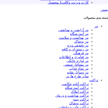
کارت ویزیت وکالت
1 محصول
بستن
دسته بندی محصولات
بنر
بنر آرایشی و بهداشتی
بنر آموزشگاه
بنر بهداشت و سلامت
بنر پوشاک
بنر تخفیف ویژه
بنر رستوران و کافه
بنر فرهنگی
بنر فناوری و اطلاعات
بنر لوازم خانگی
بنر مشاغل صنعتی
بنر مواد غذایی
بنر وسایل نقلیه
سایر طرح ها بنر
تراکت
تراکت آتلیه عکاسی
تراکت آموزشگاه
تراکت املاک
تراکت بهداشت و درمان
تراکت بِيمه
تراکت پوشاک
تراکت چاپ و تبلیغات