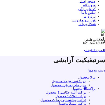
صفحه اصلی
فروشگاه
کد های رنگی
تماس با ما
درباره ما
قوانین و مقررات
همکاری با ما
پـشتیبانی تلفنی
021-56213562
0
مورد
0
تومان
سرتیفیکیت آرایشی
دسته بندی‌ها
بنر
3 محصول
بنر تخفیف ویژه
2 محصول
سایر طرح ها بنر
1 محصول
تراکت
45 محصول
تراکت آتلیه عکاسی
1 محصول
تراکت املاک
1 محصول
تراکت بهداشت و درمان
2 محصول
تراکت بِيمه
2 محصول