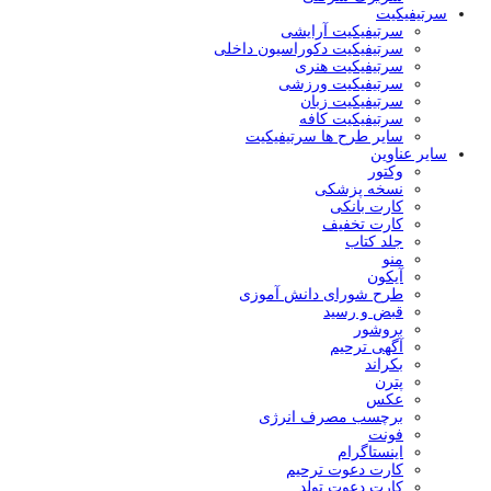
سرتیفیکیت
سرتیفیکیت آرایشی
سرتیفیکیت دکوراسیون داخلی
سرتیفیکیت هنری
سرتیفیکیت ورزشی
سرتیفیکیت زبان
سرتیفیکیت کافه
سایر طرح ها سرتیفیکیت
سایر عناوین
وکتور
نسخه پزشکی
کارت بانکی
کارت تخفیف
جلد کتاب
منو
آیکون
طرح شورای دانش آموزی
قبض و رسید
بروشور
آگهی ترحیم
بکراند
پترن
عکس
برچسب مصرف انرژی
فونت
اینستاگرام
کارت دعوت ترحیم
کارت دعوت تولد