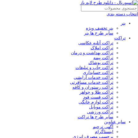
انتخاب دسته بندی
بنر
بنر تخفیف ویژه
سایر طرح ها بنر
تراکت
تراکت آتلیه عکاسی
تراکت املاک
تراکت بهداشت و درمان
تراکت بِيمه
تراکت پوشاک
تراکت چاپ و تبلیغات
تراکت حسابداری
تراکت خدمات آرایشی
تراکت خدمات مسافرتی
تراکت رستوران و کافه
تراکت طلا و جواهر
تراکت فست فود
تراکت لوازم خانگی
تراکت موبایل
تراکت ورزشی
سایر طرح ها تراکت
سایر عناوین
آگهی ترحیم
اینستاگرام
برچسب مصرف انرژی