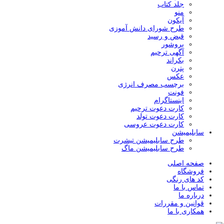
جلد کتاب
منو
آیکون
طرح شورای دانش آموزی
قبض و رسید
بروشور
آگهی ترحیم
بکراند
پترن
عکس
برچسب مصرف انرژی
فونت
اینستاگرام
کارت دعوت ترحیم
کارت دعوت تولد
کارت دعوت عروسی
سابلیمیشن
طرح سابلیمیشن تیشرت
طرح سابلیمیشن ماگ
صفحه اصلی
فروشگاه
کد های رنگی
تماس با ما
درباره ما
قوانین و مقررات
همکاری با ما