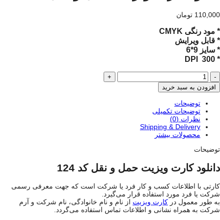
110,000
تومان
* مود رنگی CMYK
* قابل ویرایش
* سایز 9*6
* 300 DPI
دانلود
کارت
افزودن به سبد خرید
ویزیت
حمل
توضیحات
و
توضیحات تکمیلی
نقل
نظرات (0)
کد
Shipping & Delivery
124
محصولات بیشتر
عدد
توضیحات
دانلود کارت ویزیت حمل و نقل کد 124
کارتی با اطلاعات کسب و کار فرد یا شرکت است که جهت معرفی رسمی
شرکت یا فرد مورد استفاده قرار می‌گیرد.
به طور معمول در
کارت ویزیت
از نام و نام خانوادگی، نام شرکت و آرم
شرکت به همراه نشانی و اطلاعات تماس استفاده می‌گردد.