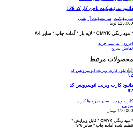
دانلود سرتیفیکیت ناخن کار کد 129
سرتیفیکیت
,
سرتیفیکیت آرایشی
125,000
تومان
* مود رنگی CMYK * لایه باز * آماده چاپ * سایز A4
افزودن به سبد خرید
نمایش سریع
محصولات مرتبط
دانلود کارت ویزیت اتوسرویس کد
92
کارت ویزیت
,
سایر طرح ها کارت
ویزیت
110,000
تومان
* مود رنگی CMYK * قابل ویرایش *
تنظیم شده آماده چاپ * سایز 6*9