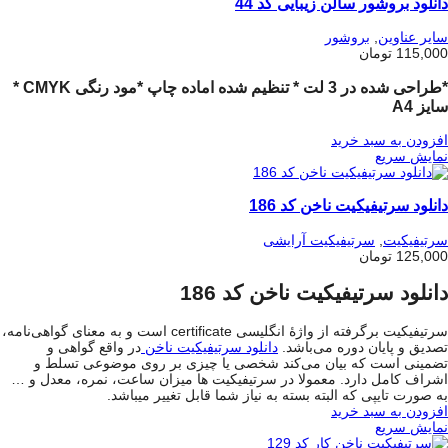
دانلود بروشور سالن زیبایی کد 44
سایر عناوین
,
بروشور
115,000
تومان
*طراحی شده در 3 لت * تنظیم شده اماده چاپ *مود رنگی CMYK *
سایز A4
افزودن به سبد خرید
نمایش سریع
دانلود سرتیفیکیت ناخن کد 186
سرتیفیکیت
,
سرتیفیکیت آرایشی
125,000
تومان
دانلود سرتیفیکیت ناخن کد 186
سرتیفیکیت برگرفته از واژۀ انگلیسی certificate است و به معنای گواهی‌نامه،
تصدیق و پایان دوره می‌باشد.
دانلود سرتیفیکیت ناخن
در واقع گواهی و
تضمینی است که بیان می‌کند شخصی یا چیزی بر روی موضوعی تسلط و
اشراف کامل دارد. معمولا در سرتیفیکیت ها میزان ساعت، نمره، معدل و …
به صورت تایپی که البته بسته به نیاز شما قابل تغییر میباشد.
افزودن به سبد خرید
نمایش سریع