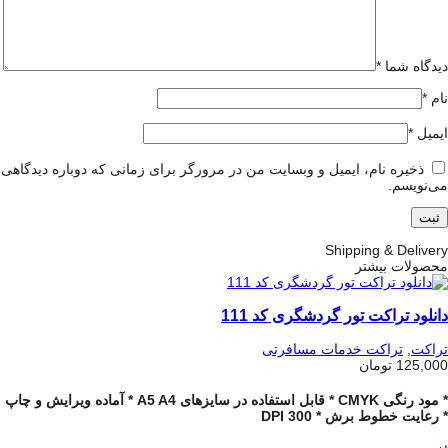
دیدگاه شما
*
نام
*
ایمیل
*
ذخیره نام، ایمیل و وبسایت من در مرورگر برای زمانی که دوباره دیدگاهی
می‌نویسم.
Shipping & Delivery
محصولات بیشتر
دانلود تراکت تور گردشگری کد 111
تراکت
,
تراکت خدمات مسافرتی
125,000
تومان
* مود رنگی CMYK * قابل استفاده در سایزهای A5 A4 * آماده ویرایش و چاپ
* رعایت خطوط برش * 300 DPI