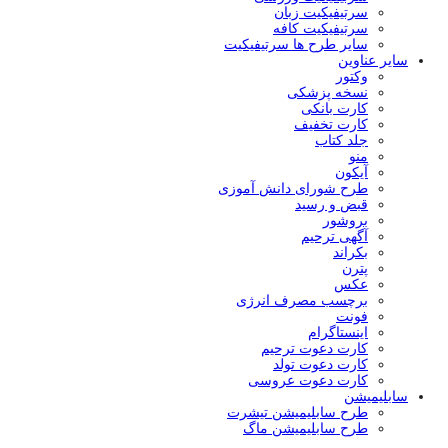
سرتیفیکیت زبان
سرتیفیکیت کافه
سایر طرح ها سرتیفیکیت
سایر عناوین
وکتور
نسخه پزشکی
کارت بانکی
کارت تخفیف
جلد کتاب
منو
آیکون
طرح شورای دانش آموزی
قبض و رسید
بروشور
آگهی ترحیم
بکراند
پترن
عکس
برچسب مصرف انرژی
فونت
اینستاگرام
کارت دعوت ترحیم
کارت دعوت تولد
کارت دعوت عروسی
سابلیمیشن
طرح سابلیمیشن تیشرت
طرح سابلیمیشن ماگ