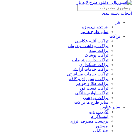
انتخاب دسته بندی
بنر
بنر تخفیف ویژه
سایر طرح ها بنر
تراکت
تراکت آتلیه عکاسی
تراکت بهداشت و درمان
تراکت بِيمه
تراکت پوشاک
تراکت چاپ و تبلیغات
تراکت حسابداری
تراکت خدمات آرایشی
تراکت خدمات مسافرتی
تراکت رستوران و کافه
تراکت طلا و جواهر
تراکت فست فود
تراکت لوازم خانگی
تراکت ورزشی
سایر طرح ها تراکت
سایر عناوین
آگهی ترحیم
اینستاگرام
برچسب مصرف انرژی
بروشور
جلد کتاب