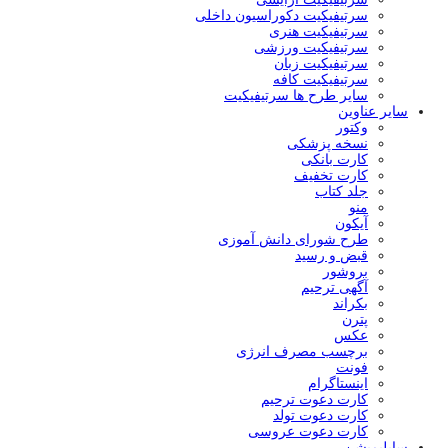
سرتیفیکیت دکوراسیون داخلی
سرتیفیکیت هنری
سرتیفیکیت ورزشی
سرتیفیکیت زبان
سرتیفیکیت کافه
سایر طرح ها سرتیفیکیت
سایر عناوین
وکتور
نسخه پزشکی
کارت بانکی
کارت تخفیف
جلد کتاب
منو
آیکون
طرح شورای دانش آموزی
قبض و رسید
بروشور
آگهی ترحیم
بکراند
پترن
عکس
برچسب مصرف انرژی
فونت
اینستاگرام
کارت دعوت ترحیم
کارت دعوت تولد
کارت دعوت عروسی
سابلیمیشن